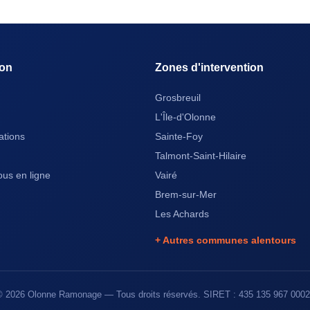
ion
Zones d'intervention
Grosbreuil
L'Île-d'Olonne
ations
Sainte-Foy
Talmont-Saint-Hilaire
us en ligne
Vairé
Brem-sur-Mer
Les Achards
+ Autres communes alentours
©
2026
Olonne Ramonage — Tous droits réservés. SIRET : 435 135 967 000